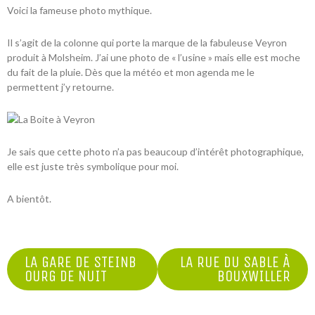
Voici la fameuse photo mythique.
Il s’agit de la colonne qui porte la
marque
de la fabuleuse
Veyron
produit à
Molsheim
. J’ai une photo de « l’usine » mais elle est moche
du fait de la pluie. Dès que la météo et mon agenda me le
permettent j’y retourne.
Je sais que cette photo n’a pas beaucoup d’intérêt photographique,
elle est juste très symbolique pour moi.
A bientôt.
NAVIGATION
LA GARE DE STEINB
LA RUE DU SABLE À
OURG DE NUIT
BOUXWILLER
DE