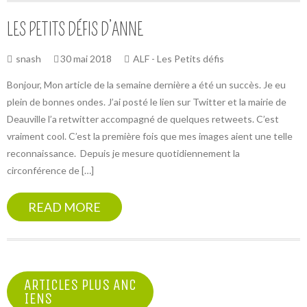
LES PETITS DÉFIS D’ANNE
snash
30 mai 2018
ALF - Les Petits défis
Bonjour, Mon article de la semaine dernière a été un succès. Je eu
plein de bonnes ondes. J’ai posté le lien sur Twitter et la mairie de
Deauville l’a retwitter accompagné de quelques retweets. C’est
vraiment cool. C’est la première fois que mes images aient une telle
reconnaissance. Depuis je mesure quotidiennement la
circonférence de […]
READ MORE
NAVIGATION
ARTICLES PLUS ANC
IENS