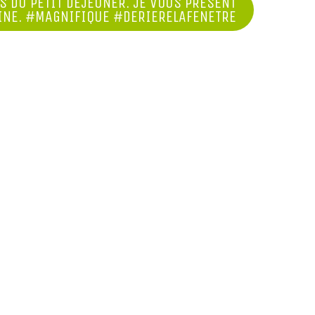
 DU PETIT DÉJEUNER. JE VOUS PRÉSENT
OINE. #MAGNIFIQUE #DERIERELAFENETRE