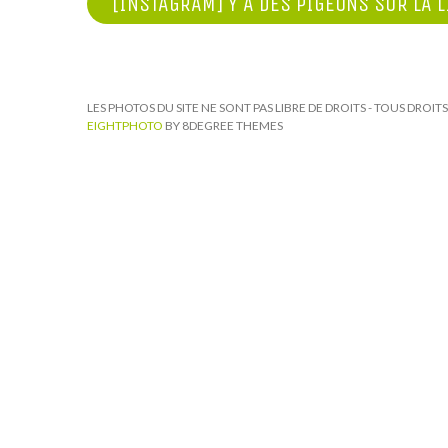
NAVIGATION
[INSTAGRAM] Y A DES PIGEONS SUR LA L
DE
L’ARTICLE
LES PHOTOS DU SITE NE SONT PAS LIBRE DE DROITS - TOUS DROI
EIGHTPHOTO
BY 8DEGREE THEMES