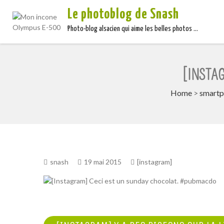
Le photoblog de Snash
Photo-blog alsacien qui aime les belles photos …
[INSTA
Home
>
smartp
snash
19 mai 2015
[instagram]