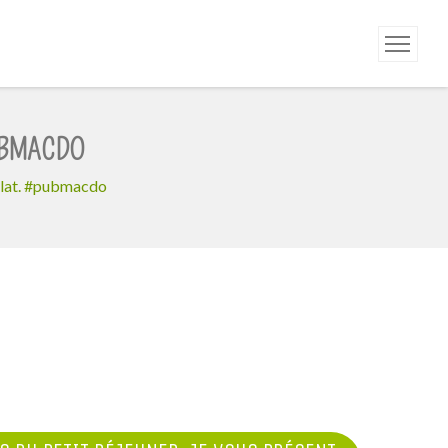
UBMACDO
olat. #pubmacdo