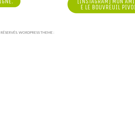
IGNE.
[INSTAGRAM] MON AMIS
E LE BOUVREUIL PIV
TS RÉSERVÉS. WORDPRESS THEME :