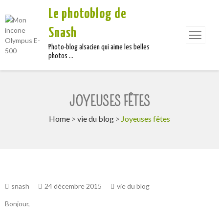
Le photoblog de
Snash
Photo-blog alsacien qui aime les belles
photos …
JOYEUSES FÊTES
Home
>
vie du blog
>
Joyeuses fêtes
snash
24 décembre 2015
vie du blog
Bonjour,