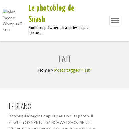
Le photoblog de
Snash
Photo-blog alsacien qui aime les belles
photos …
LAIT
Home
>
Posts tagged "lait"
LE BLANC
Bonjour, J’ai rejoins depuis peu un club photo. Il
s’agit du GRAPh basé à SCHWEIGHOUSE sur
Moder. Vous trouverez le lien vers le site du club