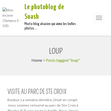
Le photoblog de
Snash
Photo-blog alsacien qui aime les belles
photos …
LOUP
Home
>
Posts tagged "loup"
VISITE AU PARC DE STE CROIX
Bonjour, La semaine dernière, j’était en congé,
nous sommes retourné au parc de Ste Croix à
Rhodes (57) avec toute la famille. Nous aimons