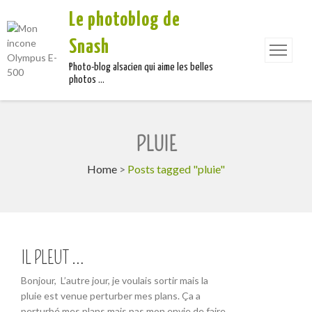
Le photoblog de
Snash
Photo-blog alsacien qui aime les belles
photos …
PLUIE
Home
>
Posts tagged "pluie"
IL PLEUT …
Bonjour, L’autre jour, je voulais sortir mais la
pluie est venue perturber mes plans. Ça a
perturbé mes plans mais pas mon envie de faire