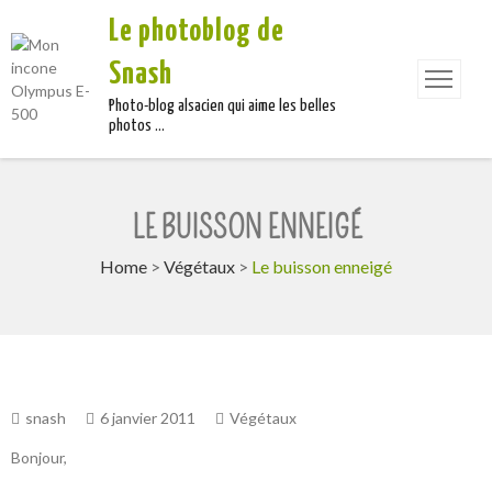
Le photoblog de
Snash
Photo-blog alsacien qui aime les belles
photos …
LE BUISSON ENNEIGÉ
Home
>
Végétaux
>
Le buisson enneigé
snash
6 janvier 2011
Végétaux
Bonjour,