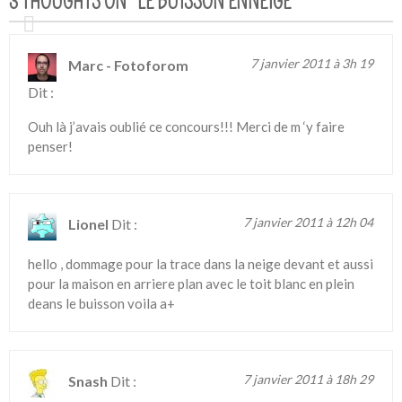
3 THOUGHTS ON “
LE BUISSON ENNEIGÉ
”
7 janvier 2011 à 3h 19
Marc - Fotoforom
Dit :
Ouh là j’avais oublié ce concours!!! Merci de m ‘y faire
penser!
7 janvier 2011 à 12h 04
Lionel
Dit :
hello , dommage pour la trace dans la neige devant et aussi
pour la maison en arriere plan avec le toit blanc en plein
deans le buisson voila a+
7 janvier 2011 à 18h 29
Snash
Dit :