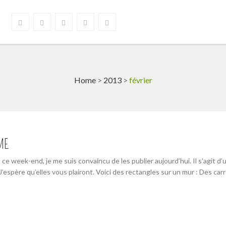
Home
>
2013
>
février
ME
e week-end, je me suis convaincu de les publier aujourd’hui. Il s’agit d’
espère qu’elles vous plairont. Voici des rectangles sur un mur : Des carre