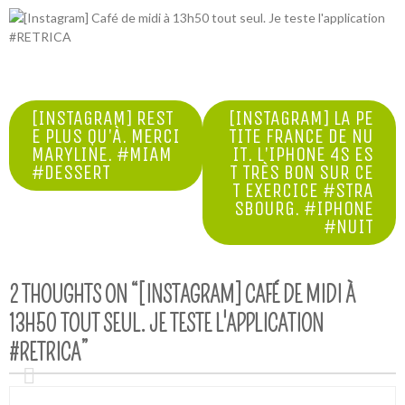
NAVIGATION
[INSTAGRAM] REST
[INSTAGRAM] LA PE
E PLUS QU'À. MERCI
TITE FRANCE DE NU
DE
MARYLINE. #MIAM
IT. L'IPHONE 4S ES
#DESSERT
T TRÈS BON SUR CE
L’ARTICLE
T EXERCICE #STRA
SBOURG. #IPHONE
#NUIT
2 THOUGHTS ON “
[INSTAGRAM] CAFÉ DE MIDI À
13H50 TOUT SEUL. JE TESTE L'APPLICATION
#RETRICA
”