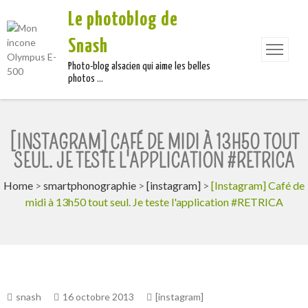
Le photoblog de
Snash
Photo-blog alsacien qui aime les belles
photos …
[INSTAGRAM] CAFÉ DE MIDI À 13H50 TOUT
SEUL. JE TESTE L'APPLICATION #RETRICA
Home
>
smartphonographie
>
[instagram]
>
[Instagram] Café de
midi à 13h50 tout seul. Je teste l'application #RETRICA
snash
16 octobre 2013
[instagram]