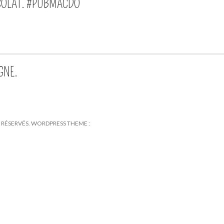
COLAT. #PUBMACDO
GNE.
TS RÉSERVÉS. WORDPRESS THEME :