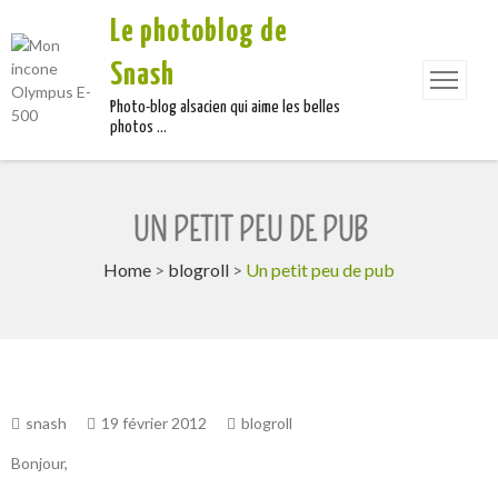
Le photoblog de
Snash
Photo-blog alsacien qui aime les belles
photos …
UN PETIT PEU DE PUB
Home
>
blogroll
>
Un petit peu de pub
snash
19 février 2012
blogroll
Bonjour,