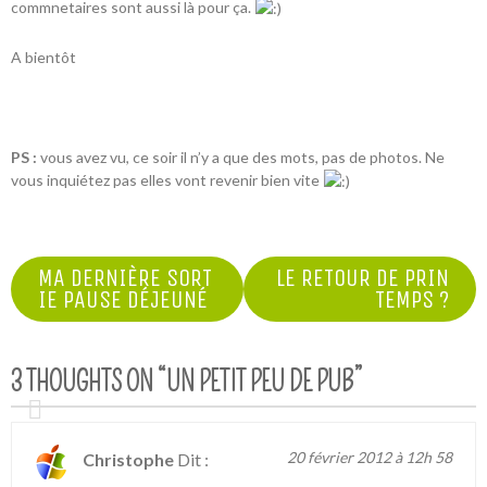
commnetaires sont aussi là pour ça.
A bientôt
PS :
vous avez vu, ce soir il n’y a que des mots, pas de photos. Ne
vous inquiétez pas elles vont revenir bien vite
NAVIGATION
MA DERNIÈRE SORT
LE RETOUR DE PRIN
IE PAUSE DÉJEUNÉ
TEMPS ?
DE
L’ARTICLE
3 THOUGHTS ON “
UN PETIT PEU DE PUB
”
20 février 2012 à 12h 58
Christophe
Dit :