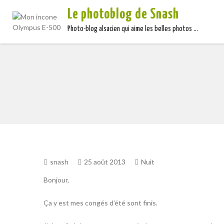
Le photoblog de Snash
Photo-blog alsacien qui aime les belles photos …
snash
25 août 2013
Nuit
Bonjour,
Ça y est mes congés d’été sont finis.