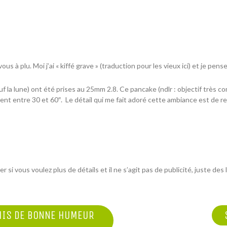
 à plu. Moi j’ai « kiffé grave » (traduction pour les vieux
ici
) et je pens
f la lune) ont été prises au
25mm 2.8
. Ce
pancake
(ndlr : objectif très c
ent entre 30 et 60″. Le détail qui me fait adoré cette ambiance est de re
er si vous voulez plus de détails et il ne s’agit pas de publicité, juste des 
MIS DE BONNE HUMEUR