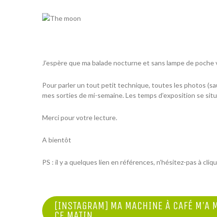
J’espère que ma balade nocturne et sans lampe de poche vous
Pour parler un tout petit technique, toutes les photos (sau
mes sorties de mi-semaine
. Les temps d’exposition se situ
Merci pour votre lecture.
A bientôt
PS : il y a quelques lien en références, n’hésitez-pas à cliqu
NAVIGATION
[INSTAGRAM] MA MACHINE À CAFÉ M'A 
CE MATIN.