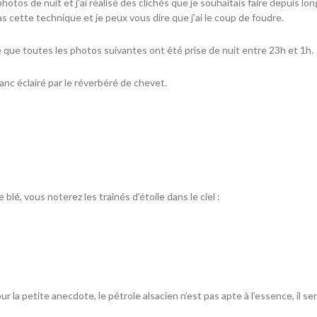
photos de nuit et j’ai réalisé des clichés que je souhaitais faire depuis l
s cette technique et je peux vous dire que j’ai le coup de foudre.
é que toutes les photos suivantes ont été prise de nuit entre 23h et 1h.
anc éclairé par
le réverbéré de chevet
.
 blé, vous noterez les traînés d’étoile dans le ciel :
our la petite anecdote, le pétrole alsacien n’est pas apte à l’essence, il sert