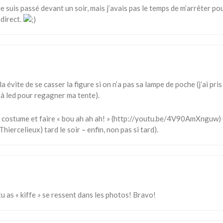
 je suis passé devant un soir, mais j’avais pas le temps de m’arrêter p
 direct.
ela évite de se casser la figure si on n’a pas sa lampe de poche (j’ai pr
 à led pour regagner ma tente).
 costume et faire « bou ah ah ah! » (
http://youtu.be/4V90AmXnguw
)
Thiercelieux
) tard le soir – enfin, non pas si tard).
u as « kiffe » se ressent dans les photos! Bravo!