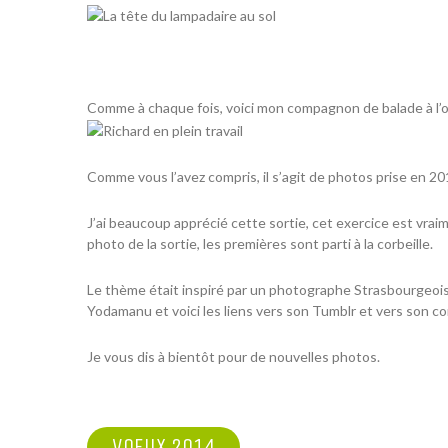
Comme à chaque fois, voici mon compagnon de balade à l’o
Comme vous l’avez compris, il s’agit de photos prise en 2
J’ai beaucoup apprécié cette sortie, cet exercice est vra
photo de la sortie, les premières sont parti à la corbeille.
Le thème était inspiré par un photographe Strasbourgeois q
Yodamanu et voici les liens vers son
Tumblr
et vers son 
Je vous dis à bientôt pour de nouvelles photos.
NAVIGATION
VOEUX 2014