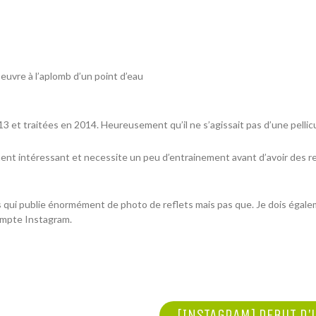
euvre à l’aplomb d’un point d’eau
013 et traitées en 2014. Heureusement qu’il ne s’agissait pas d’une pell
iment intéressant et necessite un peu d’entrainement avant d’avoir des 
ui publie énormément de photo de reflets mais pas que. Je dois également
compte
Instagram
.
[INSTAGRAM] DEBUT D