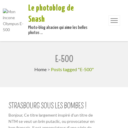
Le photoblog de
Snash
Photo-blog alsacien qui aime les belles
photos …
E-500
Home
>
Posts tagged "E-500"
STRASBOURG SOUS LES BOMBES !
Bonjour, Ce titre largement inspiré d’un titre de
NTM se veut un brin putaclic, ou provocateur en
bon français. Il est annonciateur d’une série de