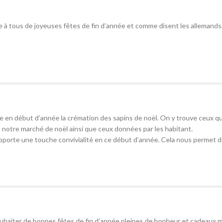
ite à tous de joyeuses fêtes de fin d’année et comme disent les allemand
e en début d’année la crémation des sapins de noël. On y trouve ceux qu
s notre marché de noël ainsi que ceux données par les habitant.
apporte une touche convivialité en ce début d’année. Cela nous permet d
 souhaiter de bonnes fêtes de fin d’année pleines de bonheur et cadeaux 