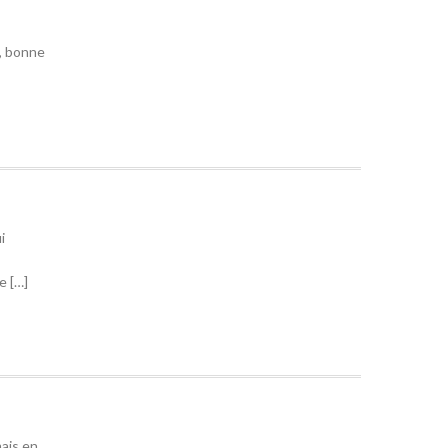
s, bonne
i
e […]
mais en