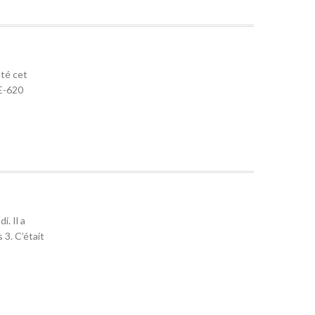
nté cet
 E-620
i. Il a
3. C’était