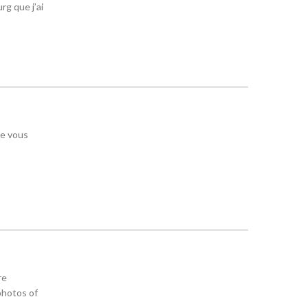
rg que j’ai
Je vous
re
 photos of