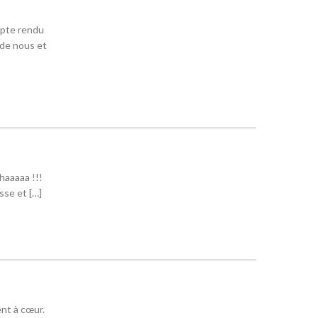
mpte rendu
s de nous et
haaaaa !!!
esse et […]
ent à cœur.