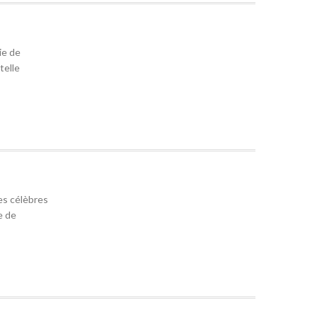
ie de
telle
les célèbres
e de