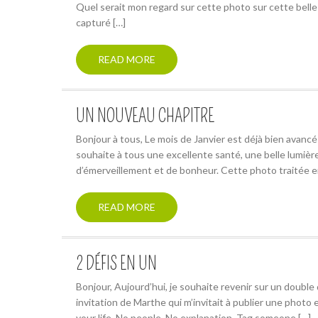
Quel serait mon regard sur cette photo sur cette belle p
capturé […]
READ MORE
UN NOUVEAU CHAPITRE
Bonjour à tous, Le mois de Janvier est déjà bien avan
souhaite à tous une excellente santé, une belle lumièr
d’émerveillement et de bonheur. Cette photo traitée en n
READ MORE
2 DÉFIS EN UN
Bonjour, Aujourd’hui, je souhaite revenir sur un doubl
invitation de Marthe qui m’invitait à publier une photo 
your life. No people. No explanation. Tag someone […]