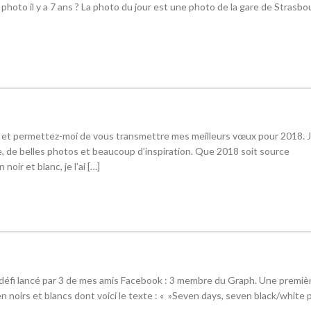
hoto il y a 7 ans ? La photo du jour est une photo de la gare de Strasbou
cé et permettez-moi de vous transmettre mes meilleurs vœux pour 2018. 
e, de belles photos et beaucoup d’inspiration. Que 2018 soit source
oir et blanc, je l’ai […]
e défi lancé par 3 de mes amis Facebook : 3 membre du Graph. Une premiè
en noirs et blancs dont voici le texte : « »Seven days, seven black/white