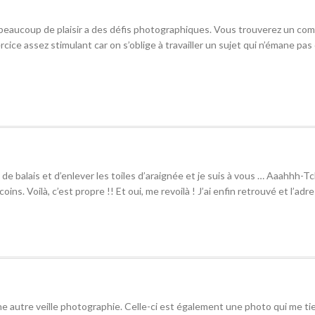
ec beaucoup de plaisir a des défis photographiques. Vous trouverez un co
xercice assez stimulant car on s’oblige à travailler un sujet qui n’émane pa
de balais et d’enlever les toiles d’araignée et je suis à vous … Aaahhh-Tc
ins. Voilà, c’est propre !! Et oui, me revoilà ! J’ai enfin retrouvé et l’adr
 une autre veille photographie. Celle-ci est également une photo qui me ti